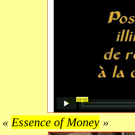
«
Essence of Money
»